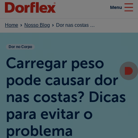
Menu
Close
Home
Nosso Blog
Dor nas costas por carregar peso: causas e como evitar
Home
Dor no Corpo
Produtos
Carregar peso
Nosso blog
pode causar dor
nas costas? Dicas
Efeito SuperaDor
para evitar o
Campanhas
problema