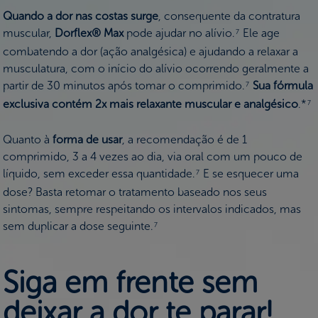
Quando a dor nas costas surge
, consequente da contratura
muscular,
Dorflex® Max
pode ajudar no alívio.
Ele age
7
combatendo a dor (ação analgésica) e ajudando a relaxar a
musculatura, com o início do alívio ocorrendo geralmente a
partir de 30 minutos após tomar o comprimido.
Sua fórmula
7
exclusiva contém 2x mais relaxante muscular e analgésico
.*
7
Quanto à
forma de usar
, a recomendação é de 1
comprimido, 3 a 4 vezes ao dia, via oral com um pouco de
líquido, sem exceder essa quantidade.
E se esquecer uma
7
dose? Basta retomar o tratamento baseado nos seus
sintomas, sempre respeitando os intervalos indicados, mas
sem duplicar a dose seguinte.
7
Siga em frente sem
deixar a dor te parar!