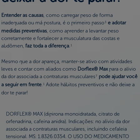
Entender as causas
, como carregar peso de forma
inadequada ou má postura, é o primeiro passo
e adotar
3
medidas preventivas
, como aprender a levantar peso
corretamente e fortalecer a musculatura das costas e
abdômen,
faz toda a diferença
.
1
Mesmo que a dor apareça, manter-se ativo com atividades
leves e contar com aliados como
Dorflex® Max
para o alívio
da dor associada a contraturas musculares
pode ajudar você
7
a seguir em frente
.
Adote hábitos preventivos e não deixe a
1
dor te parar!
DORFLEX® MAX (dipirona monoidratada, citrato de
orfenadrina, cafeína anidra). Indicações: no alívio da dor
associada a contraturas musculares, incluindo cefaleia
tensional. MS: 1.8326.0354. O USO DO MEDICAMENTO