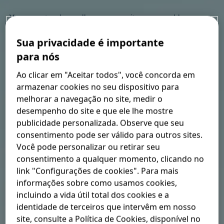
Vamos entender melhor como evitar esse problema e
viver muito melhor?
Sua privacidade é importante
para nós
Entendendo as
Ao clicar em "Aceitar todos", você concorda em
causas: por que
armazenar cookies no seu dispositivo para
melhorar a navegação no site, medir o
carregar peso pode
desempenho do site e que ele lhe mostre
publicidade personalizada. Observe que seu
gerar dor nas costas?
consentimento pode ser válido para outros sites.
Você pode personalizar ou retirar seu
consentimento a qualquer momento, clicando no
Frequentemente, a
dor nas costas pode ser causada por
link "Configurações de cookies". Para mais
uma má posição
ao se abaixar ou ao carregar algum
informações sobre como usamos cookies,
objeto pesado.
Esse tipo de dor pode ser classificado
3
incluindo a vida útil total dos cookies e a
como uma "tensão mecânica nas costas", onde a causa
identidade de terceiros que intervêm em nosso
está relacionada à coluna, aos discos intervertebrais ou
site, consulte a Política de Cookies, disponível no
4