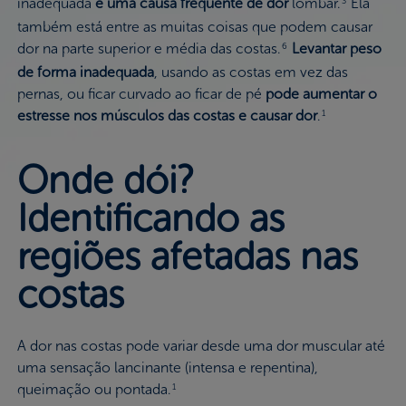
inadequada
é uma causa frequente de dor
lombar.
Ela
3
também está entre as muitas coisas que podem causar
dor na parte superior e média das costas.
Levantar peso
6
de forma inadequada
, usando as costas em vez das
pernas, ou ficar curvado ao ficar de pé
pode aumentar o
estresse nos músculos das costas e causar dor
.
1
Onde dói?
Identificando as
regiões afetadas nas
costas
A dor nas costas pode variar desde uma dor muscular até
uma sensação lancinante (intensa e repentina),
queimação ou pontada.
1