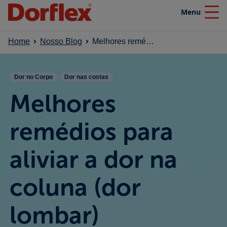
Menu
Close
Home
Nosso Blog
Melhores remédios para aliviar a dor na coluna (dor lombar)
Home
Dor no Corpo
Dor nas costas
Produtos
Melhores
Nosso blog
remédios para
aliviar a dor na
Efeito SuperaDor
coluna (dor
Campanhas
lombar)