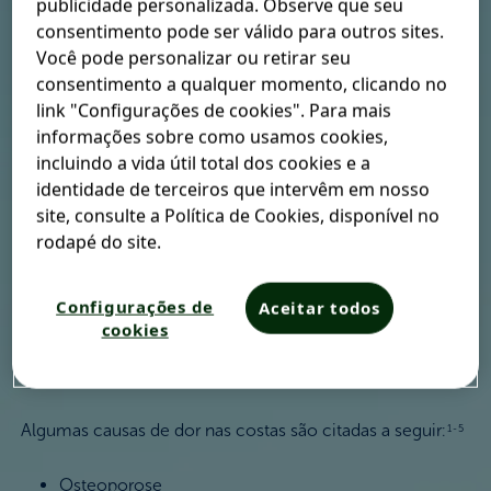
publicidade personalizada. Observe que seu
A dor nas costas é uma queixa bastante comum, que
consentimento pode ser válido para outros sites.
atrapalha a rotina do dia a dia.
1-5
Você pode personalizar ou retirar seu
consentimento a qualquer momento, clicando no
Estima-se que entre 70% a 85% da população terá algum
link "Configurações de cookies". Para mais
episódio de dor nas costas no decorrer da vida.
informações sobre como usamos cookies,
3
incluindo a vida útil total dos cookies e a
identidade de terceiros que intervêm em nosso
Confira aqui algumas
site, consulte a Política de Cookies, disponível no
rodapé do site.
das causas e
tratamentos para Dor
Configurações de
Aceitar todos
cookies
na Coluna
Algumas causas de dor nas costas são citadas a seguir:
1-5
Osteoporose