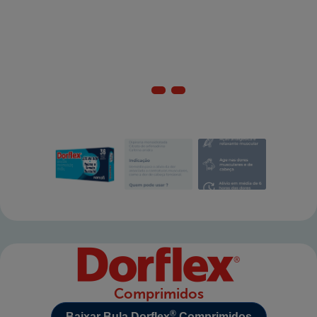
Nossos Valores
FAQ
Onde Comprar
Comprimidos
®
Baixar Bula Dorflex
Comprimidos