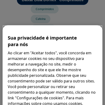
Comprimidos
Cafeína
Orfenadrina
Sua privacidade é importante
Dor no corpo
para nós
Resolvendo a dor
Ao clicar em "Aceitar todos", você concorda em
armazenar cookies no seu dispositivo para
Outras Dores
melhorar a navegação no site, medir o
Dorflex comprimidos
desempenho do site e que ele lhe mostre
publicidade personalizada. Observe que seu
tipos-de-dorflex
consentimento pode ser válido para outros sites.
Você pode personalizar ou retirar seu
10, 24, 36 e 50 Comprimidos
consentimento a qualquer momento, clicando no
O n°1 do Brasil no combate as dores
5
link "Configurações de cookies". Para mais
informações sobre como usamos cookies,
 Age na dor
4