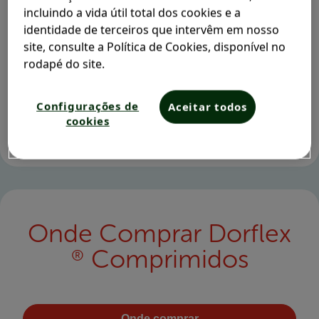
incluindo a vida útil total dos cookies e a
identidade de terceiros que intervêm em nosso
 Relaxa a tensão muscular
4
site, consulte a Política de Cookies, disponível no
rodapé do site.
 Dura por horas*
4
Para dor moderada e intensa
4
Configurações de
Aceitar todos
cookies
 Ação rápida*
4
Onde Comprar Dorflex
Comprimidos
®
Onde comprar