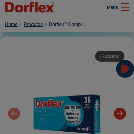
Menu
Close
®
Home
Produtos
Dorflex
Comprimidos | Dor no corpo e muscular
Home
Produtos
Expand
Nosso blog
Efeito SuperaDor
Campanhas