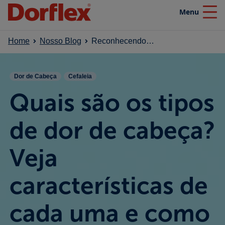
Menu
Close
Home
Nosso Blog
Reconhecendo os tipos de dor de cabeça: sintomas e tratamentos
Home
Dor de Cabeça
Cefaleia
Produtos
Quais são os tipos
Nosso blog
de dor de cabeça?
Veja
Efeito SuperaDor
características de
Campanhas
cada uma e como