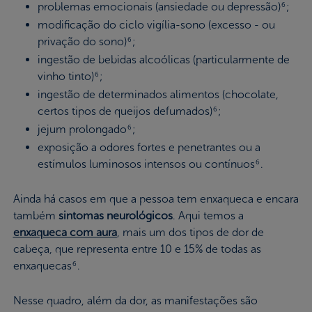
problemas emocionais (ansiedade ou depressão)
;
6
modificação do ciclo vigília-sono (excesso - ou
privação do sono)
;
6
ingestão de bebidas alcoólicas (particularmente de
vinho tinto)
;
6
ingestão de determinados alimentos (chocolate,
certos tipos de queijos defumados)
;
6
jejum prolongado
;
6
exposição a odores fortes e penetrantes ou a
estímulos luminosos intensos ou contínuos
.
6
Ainda há casos em que a pessoa tem enxaqueca e encara
também
sintomas neurológicos
. Aqui temos a
enxaqueca com aura
, mais um dos tipos de dor de
cabeça, que representa entre 10 e 15% de todas as
enxaquecas
.
6
Nesse quadro, além da dor, as manifestações são