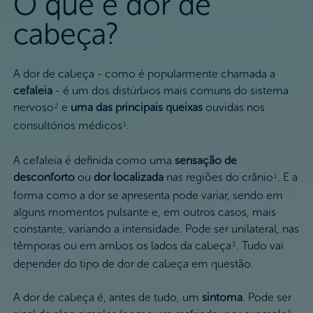
O que é dor de
cabeça?
A dor de cabeça - como é popularmente chamada a
cefaleia
- é um dos distúrbios mais comuns do sistema
nervoso
e
uma das principais queixas
ouvidas nos
2
consultórios médicos
.
1
A cefaleia é definida como uma
sensação de
desconforto
ou
dor localizada
nas regiões do crânio
. E a
1
forma como a dor se apresenta pode variar, sendo em
alguns momentos pulsante e, em outros casos, mais
constante, variando a intensidade. Pode ser unilateral, nas
têmporas ou em ambos os lados da cabeça
. Tudo vai
3
depender do tipo de dor de cabeça em questão.
A dor de cabeça é, antes de tudo, um
sintoma
. Pode ser