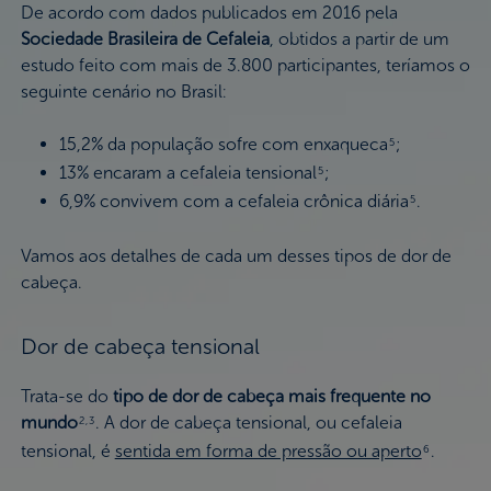
De acordo com dados publicados em 2016 pela
Sociedade Brasileira de Cefaleia
, obtidos a partir de um
estudo feito com mais de 3.800 participantes, teríamos o
seguinte cenário no Brasil:
15,2% da população sofre com enxaqueca
;
5
13% encaram a cefaleia tensional
;
5
6,9% convivem com a cefaleia crônica diária
.
5
Vamos aos detalhes de cada um desses tipos de dor de
cabeça.
Dor de cabeça tensional
Trata-se do
tipo de dor de cabeça mais frequente no
mundo
. A dor de cabeça tensional, ou cefaleia
2,3
tensional, é
sentida em forma de pressão ou aperto
.
6