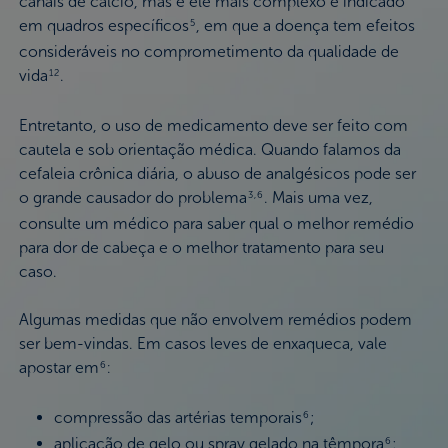
canais de cálcio, mas é ele mais complexo e indicado
em quadros específicos
, em que a doença tem efeitos
5
consideráveis no comprometimento da qualidade de
vida
.
12
Entretanto, o uso de medicamento deve ser feito com
cautela e sob orientação médica. Quando falamos da
cefaleia crônica diária, o abuso de analgésicos pode ser
o grande causador do problema
. Mais uma vez,
3,6
consulte um médico para saber qual o melhor remédio
para dor de cabeça e o melhor tratamento para seu
caso.
Algumas medidas que não envolvem remédios podem
ser bem-vindas. Em casos leves de enxaqueca, vale
apostar em
:
6
compressão das artérias temporais
;
6
aplicação de gelo ou spray gelado na têmpora
;
6