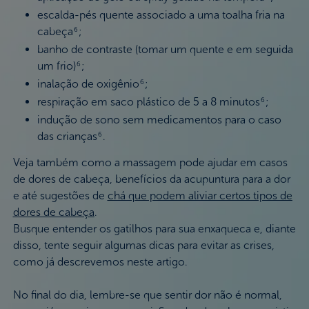
escalda-pés quente associado a uma toalha fria na
cabeça
;
6
banho de contraste (tomar um quente e em seguida
um frio)
;
6
inalação de oxigênio
;
6
respiração em saco plástico de 5 a 8 minutos
;
6
indução de sono sem medicamentos para o caso
das crianças
.
6
Veja também como a massagem pode ajudar em casos
de dores de cabeça, benefícios da acupuntura para a dor
e até sugestões de
chá que podem aliviar certos tipos de
dores de cabeça
.
Busque entender os gatilhos para sua enxaqueca e, diante
disso, tente seguir algumas dicas para evitar as crises,
como já descrevemos neste artigo.
No final do dia, lembre-se que sentir dor não é normal,