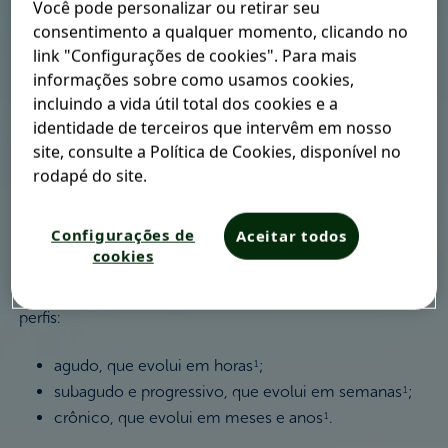
Você pode personalizar ou retirar seu
dor de cabeça
consentimento a qualquer momento, clicando no
link "Configurações de cookies". Para mais
informações sobre como usamos cookies,
Você sabia que existem
mais de 150 tipos de dores de
incluindo a vida útil total dos cookies e a
cabeça
diferentes por aí
? É cefaleia que não acaba mais!
3
identidade de terceiros que intervêm em nosso
Tudo isso está dividido em dois grandes grupos: o das
site, consulte a Política de Cookies, disponível no
cefaleias primárias
, que não são causadas por outras
rodapé do site.
doenças, e o das
secundárias
, que são sintomas de
outras patologias
.
1-3
Configurações de
Aceitar todos
cookies
Ainda há mais uma classificação importante: de acordo
com a frequência e a duração do incômodo
. São três
1
perfis:
agudo, que evolui em horas
;
1
subagudo e progressivo, que evolui em semanas
;
1
crônico, que evolui em meses e anos
.
1