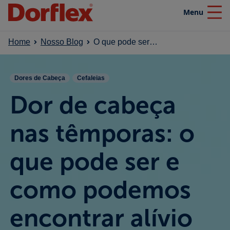
Menu
Close
Home
Nosso Blog
O que pode ser a dor de cabeça nas têmporas?
Home
Dores de Cabeça
Cefaleias
Produtos
Dor de cabeça
Nosso blog
nas têmporas: o
que pode ser e
Efeito SuperaDor
como podemos
Campanhas
encontrar alívio