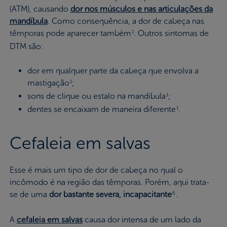
(ATM), causando
dor nos músculos e nas articulações da
mandíbula
. Como consequência, a dor de cabeça nas
têmporas pode aparecer também
. Outros sintomas de
1
DTM são:
dor em qualquer parte da cabeça que envolva a
mastigação
;
1
sons de clique ou estalo na mandíbula
;
1
dentes se encaixam de maneira diferente
.
1
Cefaleia em salvas
Esse é mais um tipo de dor de cabeça no qual o
incômodo é na região das têmporas. Porém, aqui trata-
se de uma
dor bastante severa, incapacitante
.
6
A
cefaleia em salvas
causa dor intensa de um lado da