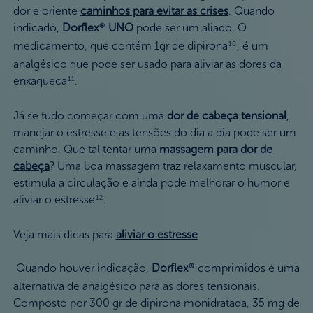
dor e oriente
caminhos para evitar as crises
. Quando
indicado,
Dorflex
UNO
pode ser um aliado. O
®
medicamento, que contém 1gr de dipirona
, é um
10
analgésico que pode ser usado para aliviar as dores da
enxaqueca
.
11
Já se tudo começar com uma
dor de cabeça tensional
,
manejar o estresse e as tensões do dia a dia pode ser um
caminho. Que tal tentar uma
massagem para dor de
cabeça
? Uma boa massagem traz relaxamento muscular,
estimula a circulação e ainda pode melhorar o humor e
aliviar o estresse
.
12
Veja mais dicas para
aliviar o estresse
Quando houver indicação,
Dorflex
comprimidos é uma
®
alternativa de analgésico para as dores tensionais.
Composto por 300 gr de dipirona monidratada, 35 mg de