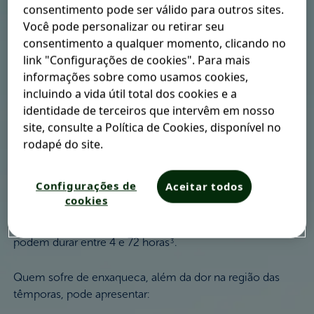
consentimento pode ser válido para outros sites.
Você pode personalizar ou retirar seu
A dor de cabeça nas têmporas não é a doença em si,
consentimento a qualquer momento, clicando no
mas um sintoma de diferentes
tipos de dores de cabeça
.
1
link "Configurações de cookies". Para mais
Detalhamos algumas possibilidades abaixo.
informações sobre como usamos cookies,
incluindo a vida útil total dos cookies e a
identidade de terceiros que intervêm em nosso
Enxaqueca
site, consulte a Política de Cookies, disponível no
rodapé do site.
A enxaqueca pode se manifestar de maneiras diferentes
de pessoa para pessoa, mas um local onde geralmente a
Configurações de
Aceitar todos
dor se inicia é nas têmporas
. A dor costuma ser
1
cookies
pulsante, de forte intensidade e unilateral
, mas há quem
3
sinta o incômodo em ambas as têmporas
. As crises
1
podem durar entre 4 e 72 horas
.
3
Quem sofre de enxaqueca, além da dor na região das
têmporas, pode apresentar: