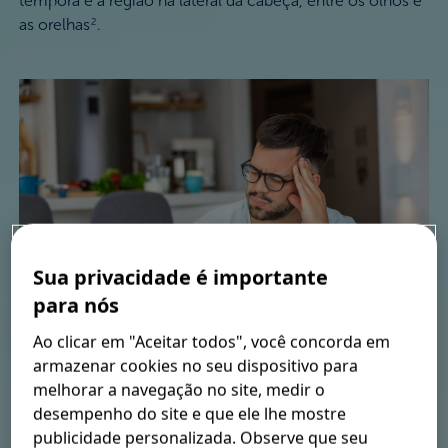
têmpora é a região na lateral da cabeça, entre os olhos e
as orelhas
.
2
Sua privacidade é importante
para nós
Ao clicar em "Aceitar todos", você concorda em
armazenar cookies no seu dispositivo para
O que causa dor de
melhorar a navegação no site, medir o
desempenho do site e que ele lhe mostre
cabeça nas têmporas
publicidade personalizada. Observe que seu