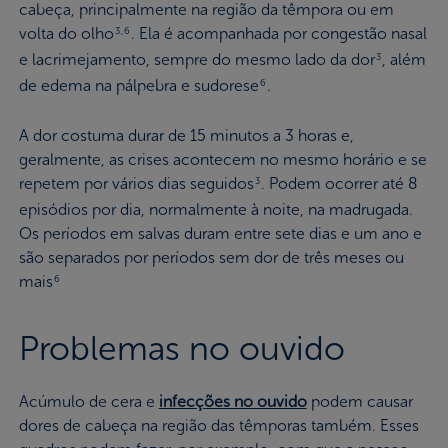
cabeça, principalmente na região da têmpora ou em
volta do olho
. Ela é acompanhada por congestão nasal
3,6
e lacrimejamento, sempre do mesmo lado da dor
, além
3
de edema na pálpebra e sudorese
.
6
A dor costuma durar de 15 minutos a 3 horas e,
geralmente, as crises acontecem no mesmo horário e se
repetem por vários dias seguidos
. Podem ocorrer até 8
3
episódios por dia, normalmente à noite, na madrugada.
Os períodos em salvas duram entre sete dias e um ano e
são separados por períodos sem dor de três meses ou
mais
6
Problemas no ouvido
Acúmulo de cera e
infecções no ouvido
podem causar
dores de cabeça na região das têmporas também. Esses