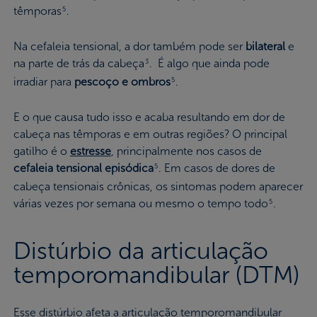
têmporas
.
5
Na cefaleia tensional, a dor também pode ser
bilateral
e
na parte de trás da cabeça
. É algo que ainda pode
3
irradiar para
pescoço e ombros
.
5
E o que causa tudo isso e acaba resultando em dor de
cabeça nas têmporas e em outras regiões? O principal
gatilho é o
estresse
, principalmente nos casos de
cefaleia tensional episódica
. Em casos de dores de
5
cabeça tensionais crônicas, os sintomas podem aparecer
várias vezes por semana ou mesmo o tempo todo
.
5
Distúrbio da articulação
temporomandibular (DTM)
Esse distúrbio afeta a articulação temporomandibular