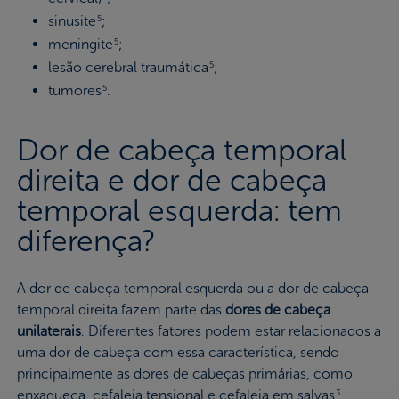
sinusite
;
5
meningite
;
5
lesão cerebral traumática
;
5
tumores
.
5
Dor de cabeça temporal
direita e dor de cabeça
temporal esquerda: tem
diferença?
A dor de cabeça temporal esquerda ou a dor de cabeça
temporal direita fazem parte das
dores de cabeça
unilaterais
. Diferentes fatores podem estar relacionados a
uma dor de cabeça com essa característica, sendo
principalmente as dores de cabeças primárias, como
enxaqueca, cefaleia tensional e cefaleia em salvas
,
3