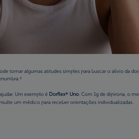
pode tomar algumas atitudes simples para buscar o alívio da d
penumbra.
6
 ajudar. Um exemplo é
Dorflex
Uno
. Com 1g de dipirona, o m
®️
sulte um médico para receber orientações individualizadas.