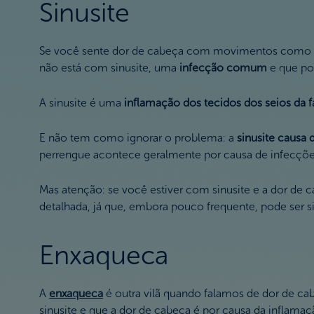
Sinusite
Se você sente dor de cabeça com movimentos como aba
não está com sinusite, uma
infecção comum
e que po
A sinusite é uma
inflamação dos tecidos dos seios da 
E não tem como ignorar o problema: a
sinusite causa 
perrengue acontece geralmente por causa de infecções 
Mas atenção: se você estiver com sinusite e a dor 
detalhada, já que, embora pouco frequente, pode ser si
Enxaqueca
A
enxaqueca
é outra vilã quando falamos de dor de ca
sinusite e que a dor de cabeça é por causa da inflam