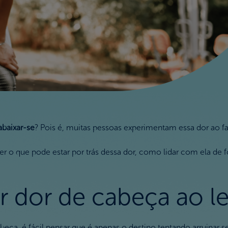
abaixar-se
? Pois é, muitas pessoas experimentam essa dor ao 
 o que pode estar por trás dessa dor, como lidar com ela de for
 dor de cabeça ao le
ça, é fácil pensar que é apenas o destino tentando arruinar seu