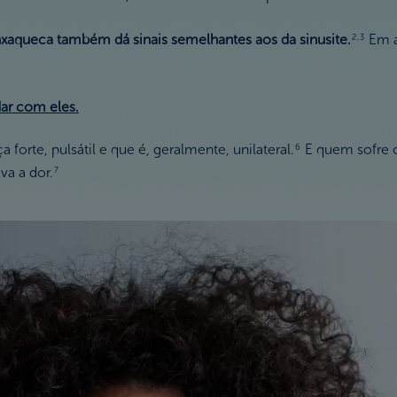
xaqueca também dá sinais semelhantes aos da sinusite.
Em a
2,3
ar com eles.
orte, pulsátil e que é, geralmente, unilateral.
E quem sofre 
6
a a dor.
7