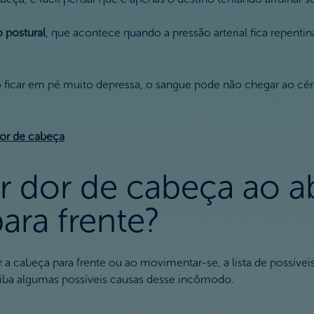
 postural
, que acontece quando a pressão arterial fica repent
car em pé muito depressa, o sangue pode não chegar ao cére
1
dor de cabeça
 dor de cabeça ao ab
para frente?
r a cabeça para frente ou ao movimentar-se, a lista de possív
aiba algumas possíveis causas desse incômodo.