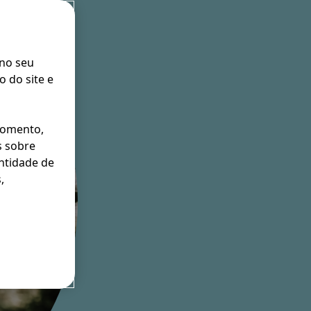
 no seu
 do site e
momento,
s sobre
entidade de
,