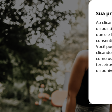
Sua pr
Ao clica
disposit
que ele 
consenti
Você po
clicando
como usa
terceiro
disponív