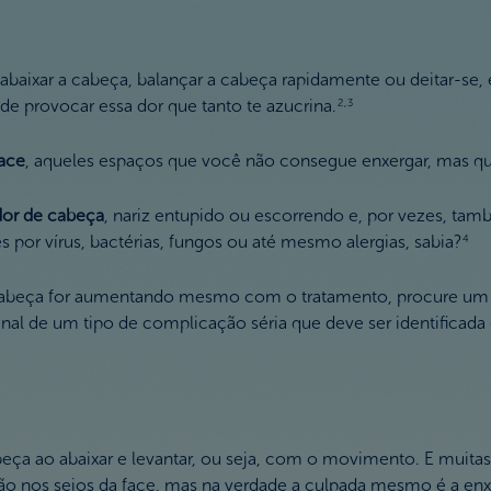
ixar a cabeça, balançar a cabeça rapidamente ou deitar-se, 
de provocar essa dor que tanto te azucrina.
2,3
face
, aqueles espaços que você não consegue enxergar, mas que 
dor de cabeça
, nariz entupido ou escorrendo e, por vezes, tam
por vírus, bactérias, fungos ou até mesmo alergias, sabia?
4
de cabeça for aumentando mesmo com o tratamento, procure u
nal de um tipo de complicação séria que deve ser identificada 
beça ao abaixar e levantar, ou seja, com o movimento. E muita
ação nos seios da face, mas na verdade a culpada mesmo é a en