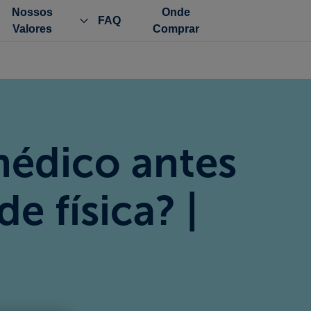
Nossos
Onde
FAQ
Valores
Comprar
médico antes
de física? |