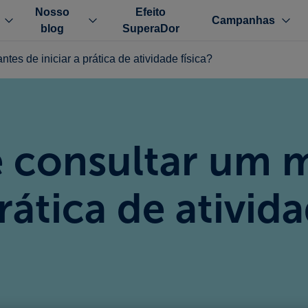
Nosso
Efeito
Campanhas
blog
SuperaDor
tes de iniciar a prática de atividade física?
e consultar um 
rática de ativida