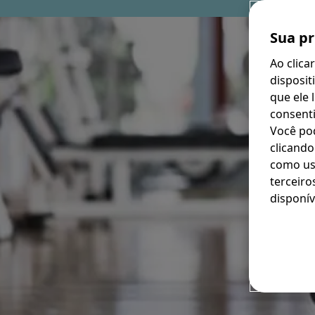
Sua pr
Ao clica
disposit
que ele 
consenti
Você po
clicando
como usa
terceiro
disponív