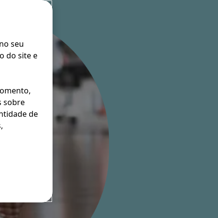
 no seu
 do site e
momento,
s sobre
entidade de
,