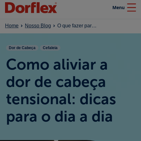
Menu
Close
Home
Nosso Blog
O que fazer para aliviar a dor de cabeça tensional
Home
Dor de Cabeça
Cefaleia
Produtos
Como aliviar a
Nosso blog
dor de cabeça
tensional: dicas
Efeito SuperaDor
para o dia a dia
Campanhas