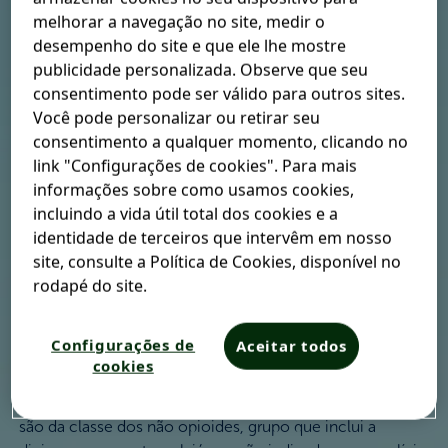
melhorar a navegação no site, medir o
A dor é uma experiência sensorial e emocional
desempenho do site e que ele lhe mostre
desagradável que funciona como alerta de danos ao
publicidade personalizada. Observe que seu
organismo. De modo frequente, pacientes fazem
consentimento pode ser válido para outros sites.
automedicação com analgésicos de venda livre para
Você pode personalizar ou retirar seu
alívio da dor sem conhecimento prévio sobre os
consentimento a qualquer momento, clicando no
mesmos.
No entanto, entender como esse tipo de
1 2 3
link "Configurações de cookies". Para mais
medicação atua sobre a dor no corpo e em quanto
informações sobre como usamos cookies,
tempo um analgésico começa a fazer efeito pode ajudar
incluindo a vida útil total dos cookies e a
a fazer com que o uso de remédios para dor aconteça de
identidade de terceiros que intervêm em nosso
forma racional. Confira!
site, consulte a Política de Cookies, disponível no
rodapé do site.
Como um analgésico
inibe a dor no corpo?
Configurações de
Aceitar todos
cookies
Os analgésicos mais comumente utilizados no mundo
são da classe dos não opioides, grupo que inclui a