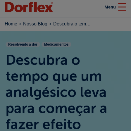
Menu
Close
Home
Nosso Blog
Descubra o tempo que um analgésico leva para começar a fazer efeito
Home
Resolvendo a dor
Medicamentos
Produtos
Descubra o
Nosso blog
tempo que um
analgésico leva
Efeito SuperaDor
para começar a
Campanhas
fazer efeito