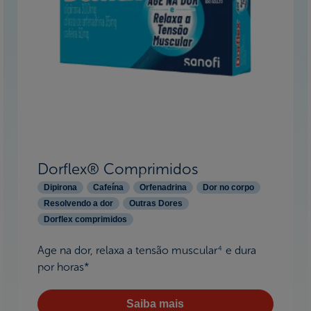
Dorflex® Comprimidos
Dipirona
Cafeína
Orfenadrina
Dor no corpo
Resolvendo a dor
Outras Dores
Dorflex comprimidos
Age na dor, relaxa a tensão muscular
e dura
4
por horas*
Saiba mais