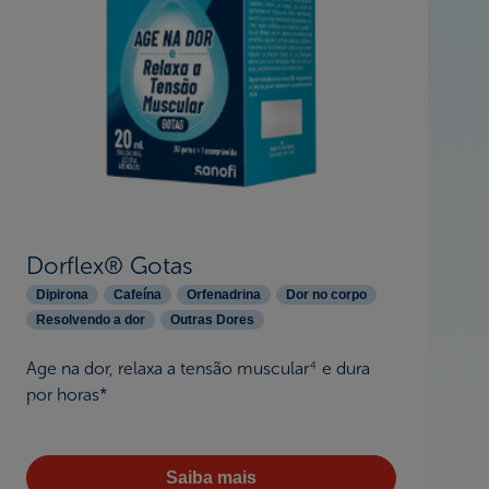
Dorflex® Gotas
Dipirona
Cafeína
Orfenadrina
Dor no corpo
Resolvendo a dor
Outras Dores
Age na dor, relaxa a tensão muscular
e dura
4
por horas*
Saiba mais