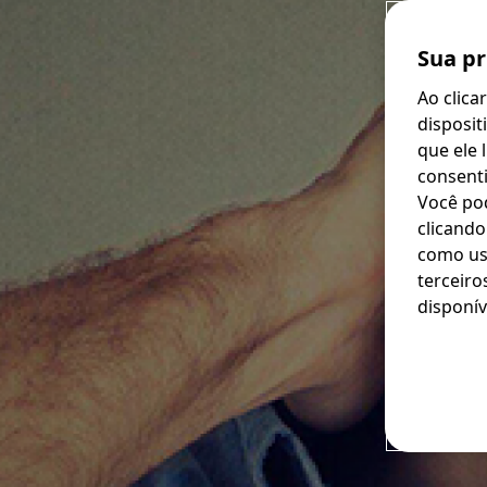
Sua pr
Ao clica
disposit
que ele 
consenti
Você po
clicando
como usa
terceiro
disponív