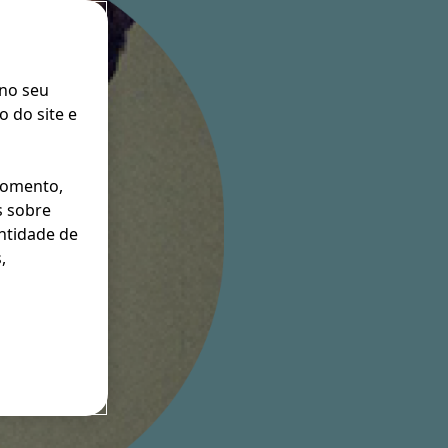
 no seu
 do site e
momento,
s sobre
entidade de
,