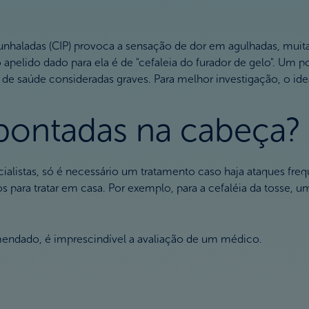
punhaladas (CIP) provoca a sensação de dor em agulhadas, m
elido dado para ela é de "cefaleia do furador de gelo". Um p
de saúde consideradas graves. Para melhor investigação, o ide
pontadas na cabeça?
alistas, só é necessário um tratamento caso haja ataques freq
ra tratar em casa. Por exemplo, para a cefaléia da tosse, um a
omendado, é imprescindível a avaliação de um médico.