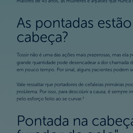
maiores de 45 anos, as mulheres e aqueles que nunca
As pontadas estão 
cabeça?
Tossir não é uma das ações mais prazerosas, mas ela po
grande quantidade pode desencadear a dor chamada de
em pouco tempo. Por sinal, alguns pacientes podem se
Vale ressaltar que portadores de cefaleias primárias 
problema. Por isso, para descobrir a causa, é sempre 
pelo esforço feito ao se curvar.
2
Pontada na cabeça