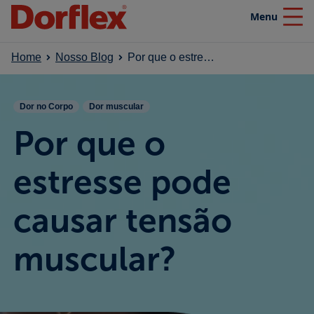
Menu
Close
Home
Nosso Blog
Por que o estresse pode causar tensão muscular?
Home
Dor no Corpo
Dor muscular
Produtos
Por que o
Nosso blog
estresse pode
causar tensão
Efeito SuperaDor
muscular?
Campanhas