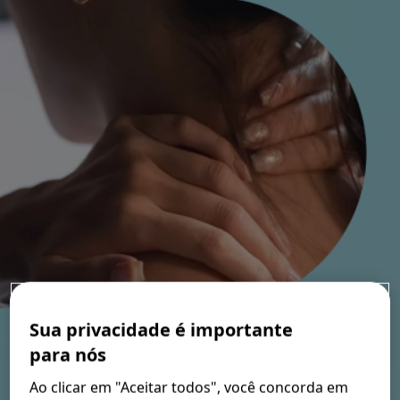
Nossos Valores
FAQ
Onde Comprar
Sua privacidade é importante
para nós
O estresse é um velho conhecido de muitas pessoas. E
Ao clicar em "Aceitar todos", você concorda em
por diversos motivos: o trabalho, a atenção à família,