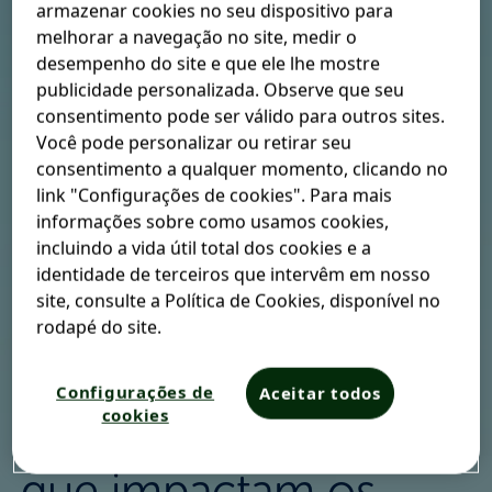
armazenar cookies no seu dispositivo para
cuidado com a casa e com os filhos, além da vida cada
melhorar a navegação no site, medir o
vez mais corrida que levamos acabam por nos deixar,
desempenho do site e que ele lhe mostre
além de cansados, estressados. Dados da International
publicidade personalizada. Observe que seu
Stress Management Association (Associação
consentimento pode ser válido para outros sites.
Internacional de Gerenciamento do Estresse, em
Você pode personalizar ou retirar seu
tradução livre) indicam que o Brasil é o segundo país
consentimento a qualquer momento, clicando no
com o maior número de pessoas estressadas
link "Configurações de cookies". Para mais
economicamente ativas, sendo superado apenas pelo
informações sobre como usamos cookies,
Japão
uma das consequências associadas ao estresse é
1
incluindo a vida útil total dos cookies e a
a tensão muscular - e os problemas que podem se
identidade de terceiros que intervêm em nosso
relacionar a ela
. Afinal, por que o estresse está associado
2
site, consulte a Política de Cookies, disponível no
a esse sintoma?
rodapé do site.
Estresse causa
Configurações de
Aceitar todos
cookies
reações fisiológicas
que impactam os