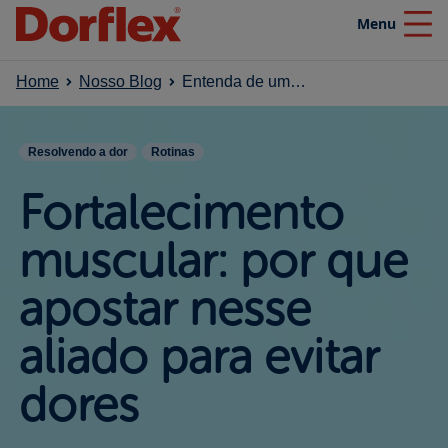
Menu
Close
Home
Nosso Blog
Entenda de uma vez por que você deveria fortalecer a musculatura
Home
Resolvendo a dor
Rotinas
Produtos
Fortalecimento
Nosso blog
muscular: por que
apostar nesse
Efeito SuperaDor
aliado para evitar
Campanhas
dores​