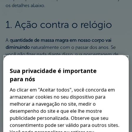
os detalhes abaixo.
1. Ação contra o relógio
A
quantidade de massa magra em nosso corpo vai
diminuindo
naturalmente com o passar dos anos. Se
você não fizer nada diante disso, sua porcentagem de
gordura vai aumentar. Para quebrar essa equação é
importante
praticar atividade física e buscar o
Sua privacidade é importante
fortalecimento muscular
. Dessa forma, será possível
para nós
preservar seus músculos em qualquer idade.
2
Ao clicar em "Aceitar todos", você concorda em
armazenar cookies no seu dispositivo para
2. Corpo preparado =
melhorar a navegação no site, medir o
menos risco de lesões
desempenho do site e que ele lhe mostre
publicidade personalizada. Observe que seu
consentimento pode ser válido para outros sites.
O fortalecimento da musculatura é de suma importância