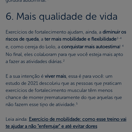
gordura abdominal.
6. Mais qualidade de vida
Exercícios de fortalecimento ajudam, ainda, a
diminuir os
riscos de queda
, a
ter mais mobilidade e flexibilidade
2-4
e, como cereja do bolo, a
conquistar mais autoestima
!
4
No final, eles colaboram para que você esteja mais apto
a fazer as atividades diárias.
2
E a sua intenção é
viver mais
, essa é para você: um
estudo de 2021 descobriu que as pessoas que praticam
exercícios de fortalecimento muscular têm menos
chance de morrer prematuramente do que aquelas que
não fazem esse tipo de atividade.
5
Leia ainda:
Exercício de mobilidade: como esse treino vai
te ajudar a não "enferrujar" e até evitar dores