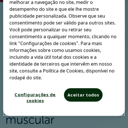
melhorar a navegação no site, medir o
desempenho do site e que ele lhe mostre
publicidade personalizada. Observe que seu
consentimento pode ser válido para outros sites.
Nos últimos anos, o uso de dispositivos tecnológicos
Você pode personalizar ou retirar seu
aumentou significativamente, sendo frequente que essas
consentimento a qualquer momento, clicando no
ferramentas exerçam funções na rotina relacionadas ao
link "Configurações de cookies". Para mais
lazer e ao trabalho. De modo simultâneo, os usuários
informações sobre como usamos cookies,
desses aparelhos vêm relatando o aparecimento de
incluindo a vida útil total dos cookies e a
diversos sintomas nos membros superiores. Será que o
identidade de terceiros que intervêm em nosso
uso do celular e do mouse para computador pode causar
site, consulte a Política de Cookies, disponível no
dor muscular? Entenda a relação entre o tempo de uso
rodapé do site.
desses dispositivos e a dor na mão!
1 2 3
Dor no punho está
Configurações de
Aceitar todos
cookies
ligada ao estresse
muscular