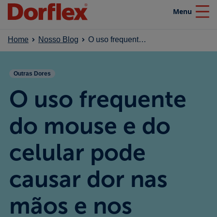
Menu
Close
Home
Nosso Blog
O uso frequente do mouse e do celular pode causar dor nas mãos e nos braços?
Home
Outras Dores
Produtos
O uso frequente
Nosso blog
do mouse e do
celular pode
Efeito SuperaDor
causar dor nas
Campanhas
mãos e nos